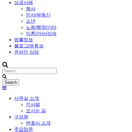
성공사례
형사
민사/부동산
소년
노동/행정/기타
이혼/가사/상속
법률정보
블로그/유튜브
온라인 상담
사무실 소개
인사말
오시는 길
구성원
변호사 소개
주요업무