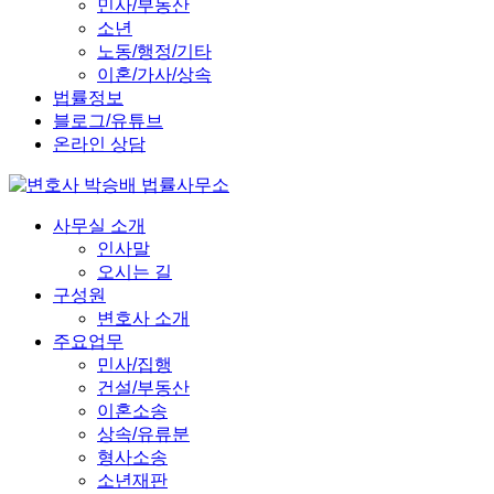
민사/부동산
소년
노동/행정/기타
이혼/가사/상속
법률정보
블로그/유튜브
온라인 상담
사무실 소개
인사말
오시는 길
구성원
변호사 소개
주요업무
민사/집행
건설/부동산
이혼소송
상속/유류분
형사소송
소년재판