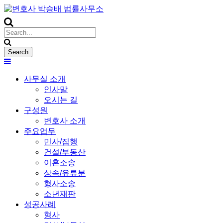
사무실 소개
인사말
오시는 길
구성원
변호사 소개
주요업무
민사/집행
건설/부동산
이혼소송
상속/유류분
형사소송
소년재판
성공사례
형사