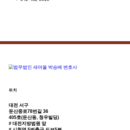
위치
대전 서구
둔산중로78번길 36
405호(둔산동, 청우빌딩)
# 대전지방법원 앞
# 시청역 5번출구 도보5분