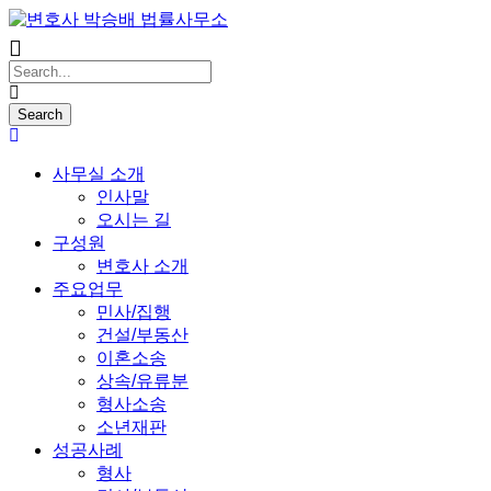
사무실 소개
인사말
오시는 길
구성원
변호사 소개
주요업무
민사/집행
건설/부동산
이혼소송
상속/유류분
형사소송
소년재판
성공사례
형사