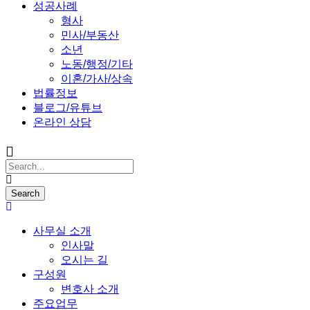
성공사례
형사
민사/부동산
소년
노동/행정/기타
이혼/가사/상속
법률정보
블로그/유튜브
온라인 상담
사무실 소개
인사말
오시는 길
구성원
변호사 소개
주요업무