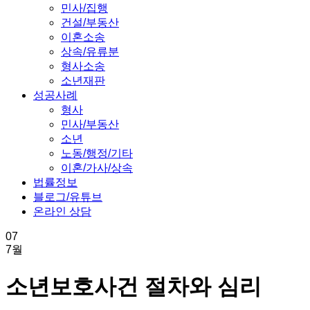
민사/집행
건설/부동산
이혼소송
상속/유류분
형사소송
소년재판
성공사례
형사
민사/부동산
소년
노동/행정/기타
이혼/가사/상속
법률정보
블로그/유튜브
온라인 상담
07
7월
소년보호사건 절차와 심리