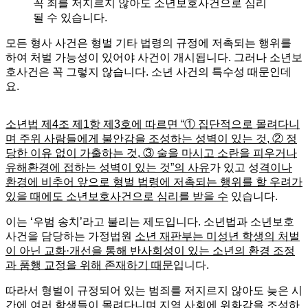
꼭 죄를 저지르지 않아도 소년보호사건으로 심리
될 수 있습니다.
모든 형사 사건은 형벌 기타 법령의 규정에 저촉되는 행위를
하여 처벌 가능성이 있어야 사건이 개시됩니다. 그러나 소년보
호사건은 꼭 그렇지 않습니다. 소년 사건의 특수성 때문인데
요.
소년법 제4조 제1항 제3호에 따르면 “① 집단적으로 몰려다니
며 주위 사람들에게 불안감을 조성하는 성벽이 있는 것, ② 정
당한 이유 없이 가출하는 것, ③ 술을 마시고 소란을 피우거나
유해환경에 접하는 성벽이 있는 것”의 사유
가 있고 성
격이나
환경에 비추어 앞으로 형벌 법령에 저촉되는 행위를 할 우려가
있을 때에도 소년보호사건으로 심리를 받을 수
있습니다.
이는 ‘우범 송치’라고 불리는 제도입니다. 소년법과 소년보호
사건을 담당하는 가정법원
소년 재판부는 미성년 학생의 처벌
이 아닌 교화·개선을 통해 반사회성이 있는 소년의 환경 조정
과 품행 교정을 위해 존재하기 때문​
입니다.
따라서 형벌이 규정되어 있는 범죄를 저지르지 않아도 늦은 시
간에 여러 학생들이 몰려다니며 지역 사회에 위화감을 조성하