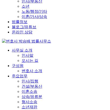
민사/부동산
소년
노동/행정/기타
이혼/가사/상속
법률정보
블로그/유튜브
온라인 상담
사무실 소개
인사말
오시는 길
구성원
변호사 소개
주요업무
민사/집행
건설/부동산
이혼소송
상속/유류분
형사소송
소년재판