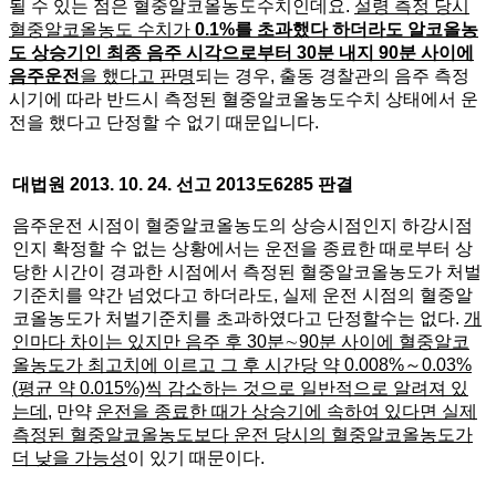
될 수 있는 점은 혈중알코올농도수치인데요.
설령 측정 당시
혈중알코올농도 수치가
0.1%를 초과했다 하더라도 알코올농
도 상승기인 최종 음주 시각으로부터 30분 내지 90분 사이에
음주운전
을 했다고 판명
되는 경우, 출동 경찰관의 음주 측정
시기에 따라 반드시 측정된 혈중알코올농도수치 상태에서 운
전을 했다고 단정할 수 없기 때문입니다.
대법원
2013. 10. 24.
선고
2013
도
6285
판결
음주운전 시점이 혈중알코올농도의 상승시점인지 하강시점
인지 확정할 수 없는 상황에서는 운전을 종료한 때로부터 상
당한 시간이 경과한 시점에서 측정된 혈중알코올농도가 처벌
기준치를 약간 넘었다고 하더라도, 실제 운전 시점의 혈중알
코올농도가 처벌기준치를 초과하였다고 단정할수는 없다.
개
인마다 차이는 있지만 음주 후
30
분
∼
90
분 사이에 혈중알코
올농도가 최고치에 이르고 그 후 시간당 약
0.008%
～
0.03%
(
평균 약
0.015%)
씩 감소하는 것으로 일반적으로 알려져 있
는데
, 만약
운전을 종료한 때가 상승기에 속하여 있다면 실제
측정된 혈중알코올농도보다 운전 당시의 혈중알코올농도가
더 낮을 가능성
이 있기 때문이다.