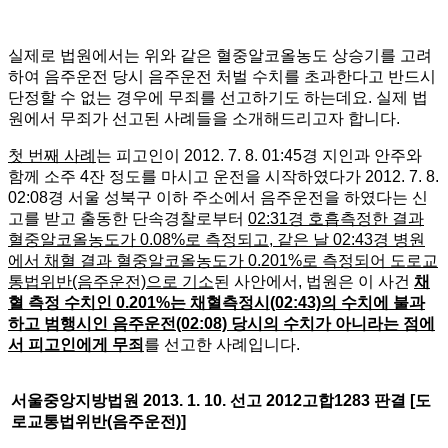
실제로 법원에서는 위와 같은 혈중알코올농도 상승기를 고려
하여 음주운전 당시 음주운전 처벌 수치를 초과한다고 반드시
단정할 수 없는 경우에 무죄를 선고하기도 하는데요. 실제 법
원에서 무죄가 선고된 사례들을 소개해드리고자 합니다.
첫 번째 사례
는 피고인이 2012. 7. 8. 01:45경 지인과 안주와
함께 소주 4잔 정도를 마시고 운전을 시작하였다가 2012. 7. 8.
02:08경 서울 성북구 이하 주소에서 음주운전을 하였다는 신
고를 받고 출동한 단속경찰로부터
02:31경 호흡측정한 결과
혈중알코올농도가 0.08%로 측정되고, 같은 날 02:43경 병원
에서 채혈 결과 혈중알코올농도가 0.201%로 측정되어 도로교
통법위반(음주운전)으로 기소
된 사안에서, 법원은 이 사건
채
혈 측정 수치인 0.201%는 채혈측정시(02:43)의 수치에 불과
하고 범행시인 음주운전(02:08) 당시의 수치가 아니라는 점에
서 피고인에게 무죄
를 선고한 사례입니다.
서울중앙지방법원
2013. 1. 10.
선고
2012
고합
1283
판결
[
도
로교통법위반
(
음주운전
)]