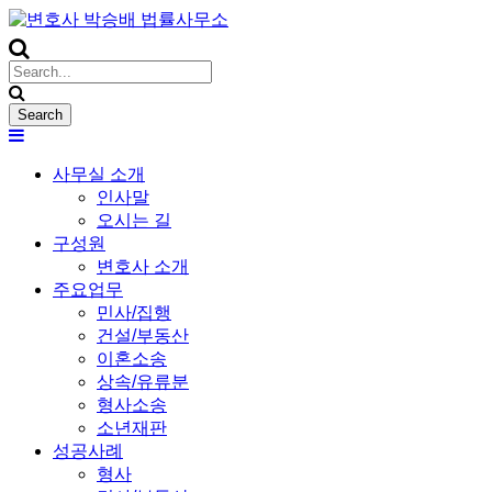
사무실 소개
인사말
오시는 길
구성원
변호사 소개
주요업무
민사/집행
건설/부동산
이혼소송
상속/유류분
형사소송
소년재판
성공사례
형사