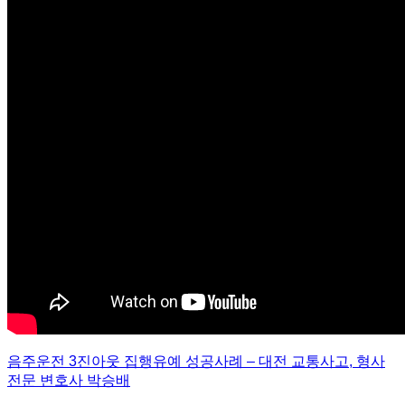
음주운전
3
진아웃 집행유예 성공사례
–
대전 교통사고
,
형사
전문 변호사 박승배