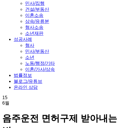
민사/집행
건설/부동산
이혼소송
상속/유류분
형사소송
소년재판
성공사례
형사
민사/부동산
소년
노동/행정/기타
이혼/가사/상속
법률정보
블로그/유튜브
온라인 상담
15
6월
음주운전 면허구제 받아내는