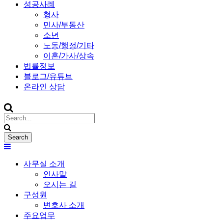
성공사례
형사
민사/부동산
소년
노동/행정/기타
이혼/가사/상속
법률정보
블로그/유튜브
온라인 상담
사무실 소개
인사말
오시는 길
구성원
변호사 소개
주요업무