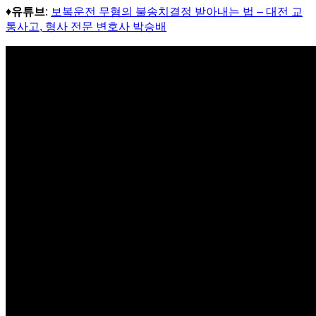
♦
유튜브
:
보복운전 무혐의 불송치결정 받아내는 법 – 대전 교
통사고, 형사 전문 변호사 박승배