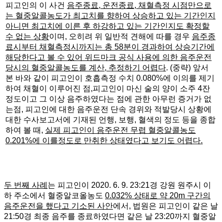
피고인의 이 사건
음주종료
,
운전종료
,
채혈측정 시점만으로
는 혈중알콜농도가 최고치를 향하여 상승하고 있는 기간인지
아니면 최고치에 이른 후 하강하고 있는 기간인지도 확정할
수 없는 상황
이며, 오히려 위 일반적 견해에 따를 경우
음주종
료시부터 채혈측정시까지는 총
58
분이 경과하여 상승기간에
해당한다고 볼 수 있어 위드마크 공식 사용에 의한 음주운전
당시의 혈중알콜농도를 계산
,
추정하기 어렵다
. (중략) 앞서
본 바와 같이 피고인이 호흡측정 수치 0.080%에 이의를 제기
하여 채혈이 이루어진 점,피고인이 마신 술의 양이 소주 4잔
정도이고 그 이상 음주하였다는 점에 관한 아무런 증거가 없
는점, 피고인에 대한 음주운전 단속 경위와 적발당시 상황에
대한 수사보고서에 기재된 언행, 보행, 혈색의 정도 등을 종합
하여 볼 때,
실제 피고인이 음주운전 무렵 혈중알콜농도
0.201%
에 이를정도로 만취한 상태였다고 보기도 어렵다
.
두 번째 사례
는 피고인이 2020. 6. 9. 23:21경 강원 원주시 이
하 주소에서 혈중알코올농도
0.032% 상태로 약 20m 구간의
음주운전을 했다고 기소된 사안
에서, 법원은 피고인이 같은 날
21:50경 최종 음주를 종료하였다면 같은 날 23:20까지 혈중알