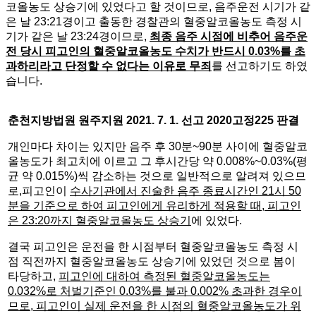
코올농도 상승기에 있었다고 할 것이므로, 음주운전 시기가 같
은 날 23:21경이고 출동한 경찰관의 혈중알코올농도 측정 시
기가 같은 날 23:24경이므로,
최종 음주 시점에 비추어 음주운
전 당시 피고인의 혈중알코올농도 수치가 반드시 0.03%를 초
과하리라고 단정할 수 없다는 이유로 무죄
를 선고하기도 하였
습니다.
춘천지방법원 원주지원
2021. 7. 1.
선고
2020
고정
225
판결
개인마다 차이는 있지만 음주 후 30분~90분 사이에 혈중알코
올농도가 최고치에 이르고 그 후시간당 약 0.008%~0.03%(평
균 약 0.015%)씩 감소하는 것으로 일반적으로 알려져 있으므
로,피고인이
수사기관에서 진술한 음주 종료시간인
21
시
50
분을 기준으로 하여 피고인에게 유리하게 적용할 때
,
피고인
은
23:20
까지 혈중알코올농도 상승기
에 있었다.
결국 피고인은 운전을 한 시점부터 혈중알코올농도 측정 시
점 직전까지 혈중알코올농도 상승기에 있었던 것으로 봄이
타당하고,
피고인에 대하여 측정된 혈중알코올농도는
0.032%
로 처벌기준인
0.03%
를 불과
0.002%
초과한 경우이
므로
,
피고인이 실제 운전을 한 시점의 혈중알코올농도가 위