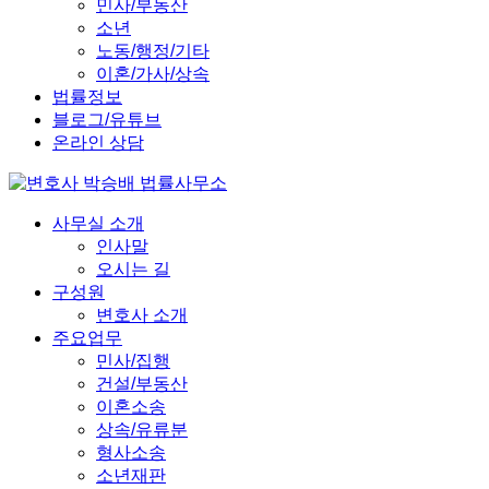
민사/부동산
소년
노동/행정/기타
이혼/가사/상속
법률정보
블로그/유튜브
온라인 상담
사무실 소개
인사말
오시는 길
구성원
변호사 소개
주요업무
민사/집행
건설/부동산
이혼소송
상속/유류분
형사소송
소년재판