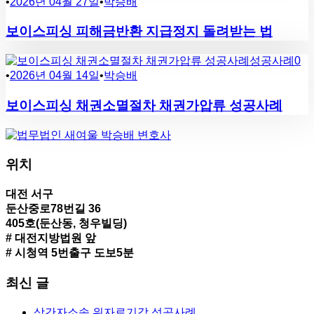
•
2026년 04월 27일
•
박승배
보이스피싱 피해금반환 지급정지 돌려받는 법
성공사례
0
•
2026년 04월 14일
•
박승배
보이스피싱 채권소멸절차 채권가압류 성공사례
위치
대전 서구
둔산중로78번길 36
405호(둔산동, 청우빌딩)
# 대전지방법원 앞
# 시청역 5번출구 도보5분
최신 글
상간자소송 위자료기각 성공사례