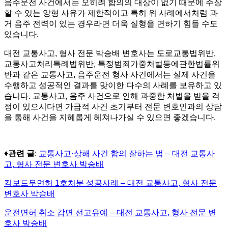
음주운전 사건에서는 오히려 합의의 대상이 없기 때문에 주장
할 수 있는 양형 사유가 제한적이고 특히 위 사례에서처럼 과
거 음주 전력이 있는 경우라면 더욱 실형을 면하기 힘들 수도
있습니다.
대전 교통사고, 형사 전문 박승배 변호사는 도로교통법위반,
교통사고처리특례법위반, 특정범죄가중처벌등에관한법률위
반과 같은 교통사고, 음주운전 형사 사건에서는 실제 사건을
수행하고 성공적인 결과를 맞이한 다수의 사례를 보유하고 있
습니다. 교통사고, 음주 사건으로 인해 과중한 처벌을 받을 걱
정이 있으시다면 가급적 사건 초기부터 전문 변호인과의 상담
을 통해 사건을 지혜롭게 헤쳐나가실 수 있으면 좋겠습니다.
♦
관련 글
:
교통사고
·
상해 사건 합의 잘하는 법
–
대전 교통사
고
,
형사 전문 변호사 박승배
킥보드무면허
1
호처분 성공사례
–
대전 교통사고
,
형사 전문
변호사 박승배
운전면허 취소 감면 선고유예
–
대전 교통사고
,
형사 전문 변
호사 박승배