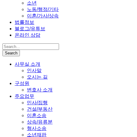
소년
노동/행정/기타
이혼/가사/상속
법률정보
블로그/유튜브
온라인 상담
사무실 소개
인사말
오시는 길
구성원
변호사 소개
주요업무
민사/집행
건설/부동산
이혼소송
상속/유류분
형사소송
소년재판