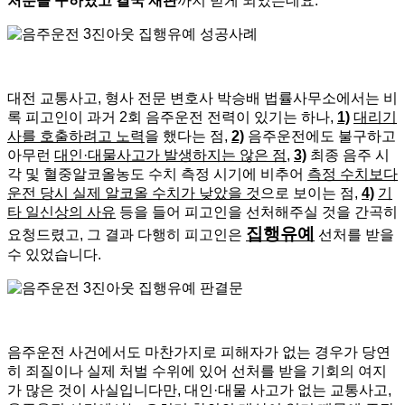
처분을 구하였고 결국 재판
까지 받게 되었는데요.
대전 교통사고, 형사 전문 변호사 박승배 법률사무소에서는 비
록 피고인이 과거 2회 음주운전 전력이 있기는 하나,
1)
대리기
사를 호출하려고 노력
을 했다는 점,
2)
음주운전에도 불구하고
아무런
대인·대물사고가 발생하지는 않은 점
,
3)
최종 음주 시
각 및 혈중알코올농도 수치 측정 시기에 비추어
측정 수치보다
운전 당시 실제 알코올 수치가 낮았을 것
으로 보이는 점,
4)
기
타 일신상의 사유
등을 들어 피고인을 선처해주실 것을 간곡히
집행유예
요청드렸고, 그 결과 다행히 피고인은
선처를 받을
수 있었습니다.
음주운전 사건에서도 마찬가지로 피해자가 없는 경우가 당연
히 죄질이나 실제 처벌 수위에 있어 선처를 받을 기회의 여지
가 많은 것이 사실입니다만, 대인·대물 사고가 없는 교통사고,