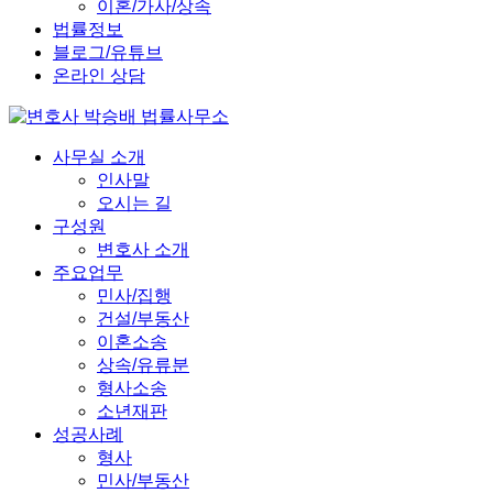
이혼/가사/상속
법률정보
블로그/유튜브
온라인 상담
사무실 소개
인사말
오시는 길
구성원
변호사 소개
주요업무
민사/집행
건설/부동산
이혼소송
상속/유류분
형사소송
소년재판
성공사례
형사
민사/부동산