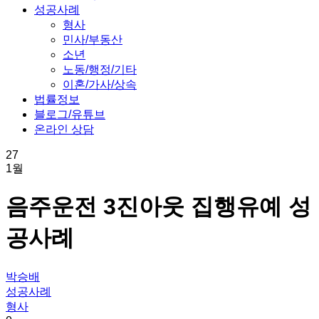
성공사례
형사
민사/부동산
소년
노동/행정/기타
이혼/가사/상속
법률정보
블로그/유튜브
온라인 상담
27
1월
음주운전 3진아웃 집행유예 성
공사례
박승배
성공사례
형사