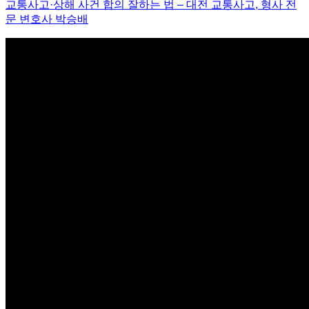
교통사고
·
상해 사건 합의 잘하는 법
–
대전 교통사고
,
형사 전
문 변호사 박승배