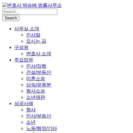
사무실 소개
인사말
오시는 길
구성원
변호사 소개
주요업무
민사/집행
건설/부동산
이혼소송
상속/유류분
형사소송
소년재판
성공사례
형사
민사/부동산
소년
노동/행정/기타