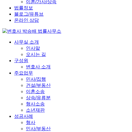
이혼/가사/상속
법률정보
블로그/유튜브
온라인 상담
사무실 소개
인사말
오시는 길
구성원
변호사 소개
주요업무
민사/집행
건설/부동산
이혼소송
상속/유류분
형사소송
소년재판
성공사례
형사
민사/부동산