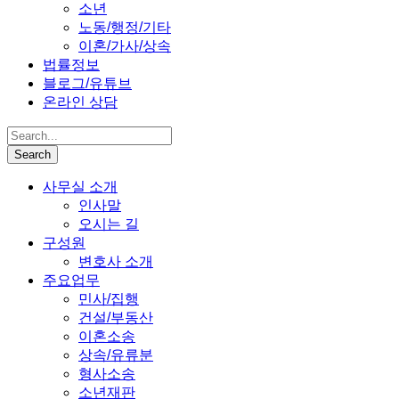
소년
노동/행정/기타
이혼/가사/상속
법률정보
블로그/유튜브
온라인 상담
사무실 소개
인사말
오시는 길
구성원
변호사 소개
주요업무
민사/집행
건설/부동산
이혼소송
상속/유류분
형사소송
소년재판