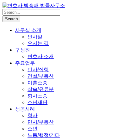
사무실 소개
인사말
오시는 길
구성원
변호사 소개
주요업무
민사/집행
건설/부동산
이혼소송
상속/유류분
형사소송
소년재판
성공사례
형사
민사/부동산
소년
노동/행정/기타