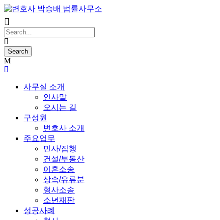
사무실 소개
인사말
오시는 길
구성원
변호사 소개
주요업무
민사/집행
건설/부동산
이혼소송
상속/유류분
형사소송
소년재판
성공사례