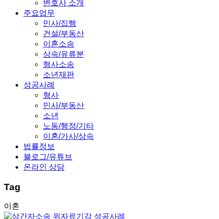
변호사 소개
주요업무
민사/집행
건설/부동산
이혼소송
상속/유류분
형사소송
소년재판
성공사례
형사
민사/부동산
소년
노동/행정/기타
이혼/가사/상속
법률정보
블로그/유튜브
온라인 상담
Tag
이혼