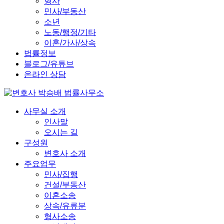
형사
민사/부동산
소년
노동/행정/기타
이혼/가사/상속
법률정보
블로그/유튜브
온라인 상담
사무실 소개
인사말
오시는 길
구성원
변호사 소개
주요업무
민사/집행
건설/부동산
이혼소송
상속/유류분
형사소송