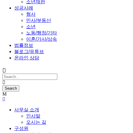
소년재판
성공사례
형사
민사/부동산
소년
노동/행정/기타
이혼/가사/상속
법률정보
블로그/유튜브
온라인 상담
사무실 소개
인사말
오시는 길
구성원