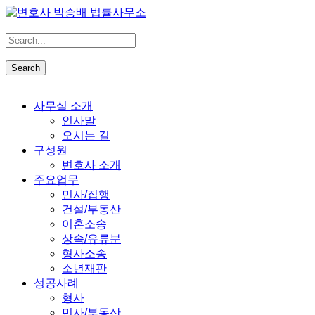
사무실 소개
인사말
오시는 길
구성원
변호사 소개
주요업무
민사/집행
건설/부동산
이혼소송
상속/유류분
형사소송
소년재판
성공사례
형사
민사/부동산