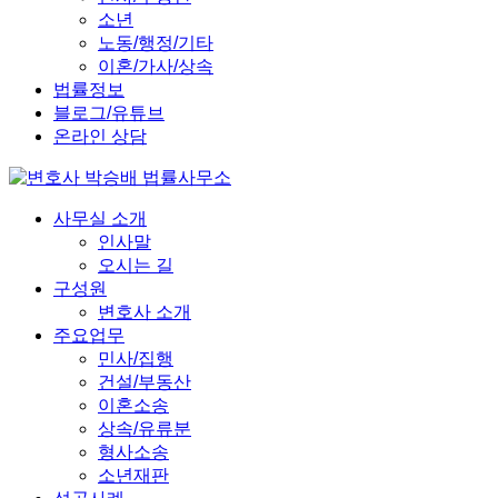
소년
노동/행정/기타
이혼/가사/상속
법률정보
블로그/유튜브
온라인 상담
사무실 소개
인사말
오시는 길
구성원
변호사 소개
주요업무
민사/집행
건설/부동산
이혼소송
상속/유류분
형사소송
소년재판