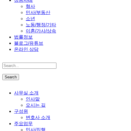
성공사례
형사
민사/부동산
소년
노동/행정/기타
이혼/가사/상속
법률정보
블로그/유튜브
온라인 상담
사무실 소개
인사말
오시는 길
구성원
변호사 소개
주요업무
민사/집행