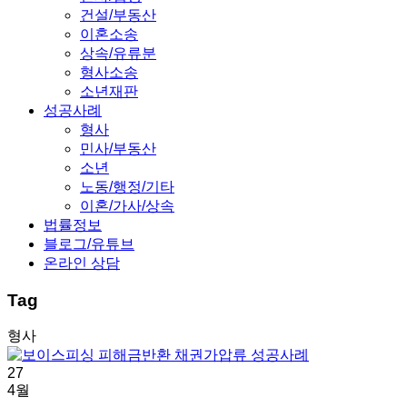
건설/부동산
이혼소송
상속/유류분
형사소송
소년재판
성공사례
형사
민사/부동산
소년
노동/행정/기타
이혼/가사/상속
법률정보
블로그/유튜브
온라인 상담
Tag
형사
27
4월