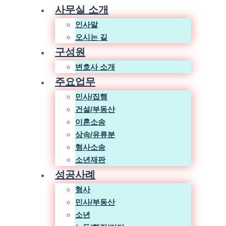
사무실 소개
인사말
오시는 길
구성원
변호사 소개
주요업무
민사/집행
건설/부동산
이혼소송
상속/유류분
형사소송
소년재판
성공사례
형사
민사/부동산
소년