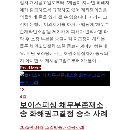
절차 개시공고일로부터 2개월이 지나면 피해자
에게 환급하도록 규정하고 있어 계좌명의인은
억울하게 돈을 잃게 될 수 있습니다. 따라서 그
전에 은행에 이의제기를 하거나 법원에 ‘채무부
존재확인소송’을 제기하여 피해자 인적사항 파
악 후 소장 부본을 송달시켜 지급정지 해제는
물론 채권소멸절차 또한 종료시켜야만 하는데
요. 지난 포스팅에서는 채권소멸절차가 종료되
지 아니한 채 개시공고일로부터 2개월이...
Read More
13
4월
보이스피싱 채무부존재소
송 화해권고결정 승소 사례
2026년 04월 13일
박승배
성공사례