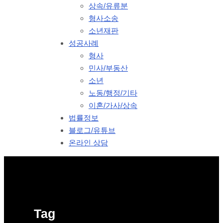
상속/유류분
형사소송
소년재판
성공사례
형사
민사/부동산
소년
노동/행정/기타
이혼/가사/상속
법률정보
블로그/유튜브
온라인 상담
Tag